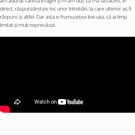
am adunat câteva imagini și m-am dus să mă fâstâcesc în
direct, răspunzând pe loc unor întrebări, la care ulterior aș fi
răspuns și altfel. Dar asta e frumusețea live-ului, că ai timp
limitat și mult neprevăzut.