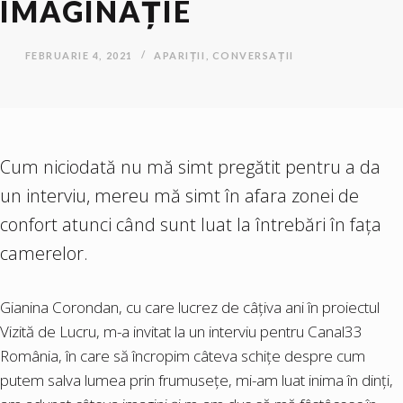
IMAGINAȚIE
FEBRUARIE 4, 2021
APARIȚII
,
CONVERSAȚII
Cum niciodată nu mă simt pregătit pentru a da
un interviu, mereu mă simt în afara zonei de
confort atunci când sunt luat la întrebări în fața
camerelor.
Gianina Corondan
, cu care lucrez de câțiva ani în proiectul
Vizită de Lucru
, m-a invitat la un interviu pentru
Canal33
România
, în care să încropim câteva schițe despre cum
putem salva lumea prin frumusețe, mi-am luat inima în dinți,