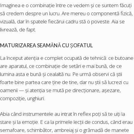
Imaginea e o combinație între ce vedem și ce suntem făcuți
să credem despre un lucru. Are mereu o componentă fizică,
vizuală, dar în spatele fiecărui cadru stă o poveste. Aia se
livrează, de fapt.
MATURIZAREA SEAMĂNĂ CU ȘOFATUL
La început atenția e complet ocupată de tehnică: ce butoane
are aparatul, ce combinație de setări e mai bună, de ce
lumina asta e bună și cealaltă nu. Pe urmă observi că știi
foarte bine partea care ține de tine, dar nu știi să lucrezi cu
oamenii — și atenția se mută pe direcționare, așezare,
compoziție, unghiuri.
Abia când instrumentele au intrat în reflex poți să te uiți la
stare și la emoție. E ca la primele lecții de condus, când erau
semafoare, schimbător, ambreiaj și o grămadă de manete