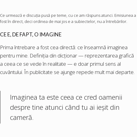
Ce urmează e discuția pusă pe teme, cu ce am răspuns atunci. Emisiunea a
fost în direct, deci ordinea de mai jos e a subiectelor, nu a întrebărilor.
CE E, DE FAPT, O IMAGINE
Prima întrebare a fost cea directă: ce înseamnă imaginea
pentru mine. Definiția din dicționar — reprezentarea grafică
a ceea ce se vede în realitate — e doar primul sens al
cuvântului. În publicitate se ajunge repede mult mai departe.
Imaginea ta este ceea ce cred oamenii
despre tine atunci când tu ai ieșit din
cameră.