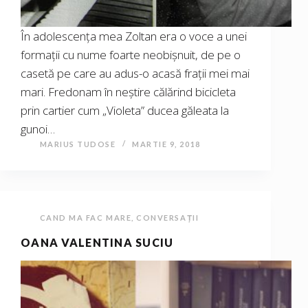
În adolescența mea Zoltan era o voce a unei
formații cu nume foarte neobișnuit, de pe o
casetă pe care au adus-o acasă frații mei mai
mari. Fredonam în neștire călărind bicicleta
prin cartier cum „Violeta” ducea găleata la
gunoi…
MARIUS TUDOSE
MARTIE 9, 2018
CAND MA FAC MARE
,
CONVERSAȚII
OANA VALENTINA SUCIU