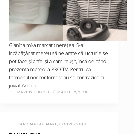
Gianina mi-a marcat tinerețea. S-a
încăpățânat mereu să ne arate că lucrurile se
pot face și altfel și a cam reușit, încă de când
prezenta meteo la PRO TV. Pentru că
termenul nonconformist nu se contrazice cu
jovial. Are un…
MARIUS TUDOSE
MARTIE 9, 2018
CAND MA FAC MARE
,
CONVERSAȚII