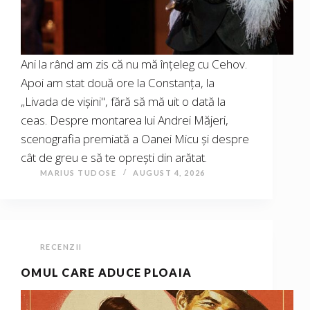
Ani la rând am zis că nu mă înțeleg cu Cehov.
Apoi am stat două ore la Constanța, la
„Livada de vișini", fără să mă uit o dată la
ceas. Despre montarea lui Andrei Măjeri,
scenografia premiată a Oanei Micu și despre
cât de greu e să te oprești din arătat.
MARIUS TUDOSE
AUGUST 4, 2026
RECENZII
OMUL CARE ADUCE PLOAIA