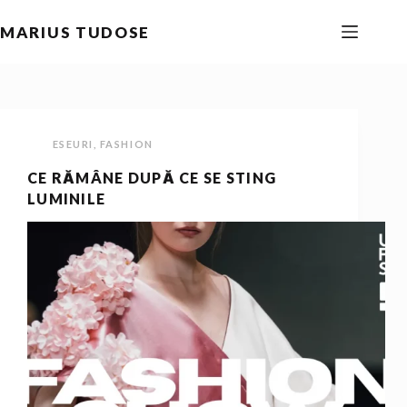
Sari
MARIUS TUDOSE
la
conținut
ESEURI
,
FASHION
CE RĂMÂNE DUPĂ CE SE STING
LUMINILE