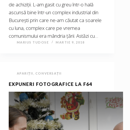
de achiziții. L-am gasit cu greu într-o hală
ascunsă bine într-un complex industrial din
București prin care ne-am căutat ca soarele
cu luna, complex care pe vremea
comunismului era mândria țării. Astăzi cu…
MARIUS TUDOSE
MARTIE 9, 2018
APARIȚII
,
CONVERSAȚII
EXPUNERI FOTOGRAFICE LA F64