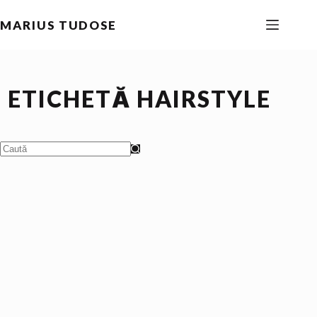
Sari
MARIUS TUDOSE
la
conținut
ETICHETĂ
HAIRSTYLE
Niciun
rezultat